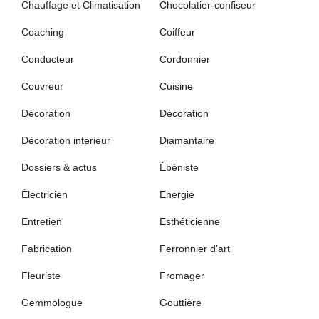
Chauffage et Climatisation
Chocolatier-confiseur
Coaching
Coiffeur
Conducteur
Cordonnier
Couvreur
Cuisine
Décoration
Décoration
Décoration interieur
Diamantaire
Dossiers & actus
Ébéniste
Électricien
Energie
Entretien
Esthéticienne
Fabrication
Ferronnier d’art
Fleuriste
Fromager
Gemmologue
Gouttière