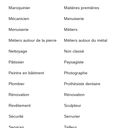
Maroquinier
Matières premières
Mécanicien
Menuiserie
Menuiserie
Métiers
Métiers autour de la pierre
Métiers autour du métal
Nettoyage
Non classé
Pâtissier
Paysagiste
Peintre en bâtiment
Photographe
Plombier
Prothésiste dentaire
Rénovation
Rénovation
Revêtement
Sculpteur
Sécurité
Serrurier
Services
Tailleur