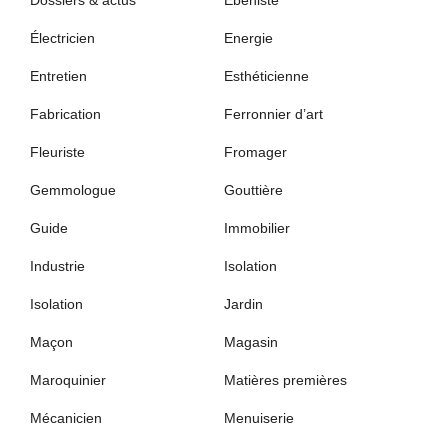
Dossiers & actus
Ébéniste
Électricien
Energie
Entretien
Esthéticienne
Fabrication
Ferronnier d’art
Fleuriste
Fromager
Gemmologue
Gouttière
Guide
Immobilier
Industrie
Isolation
Isolation
Jardin
Maçon
Magasin
Maroquinier
Matières premières
Mécanicien
Menuiserie