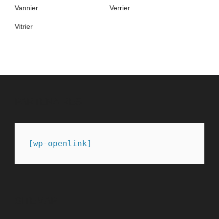
Vannier
Verrier
Vitrier
PARTENAIRES
[wp-openlink]
SITEMAP