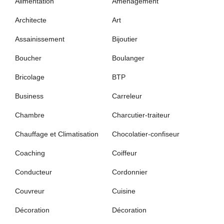
Alimentation
Aménagement
Architecte
Art
Assainissement
Bijoutier
Boucher
Boulanger
Bricolage
BTP
Business
Carreleur
Chambre
Charcutier-traiteur
Chauffage et Climatisation
Chocolatier-confiseur
Coaching
Coiffeur
Conducteur
Cordonnier
Couvreur
Cuisine
Décoration
Décoration