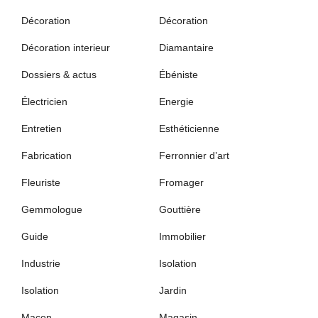
Décoration
Décoration
Décoration interieur
Diamantaire
Dossiers & actus
Ébéniste
Électricien
Energie
Entretien
Esthéticienne
Fabrication
Ferronnier d’art
Fleuriste
Fromager
Gemmologue
Gouttière
Guide
Immobilier
Industrie
Isolation
Isolation
Jardin
Maçon
Magasin