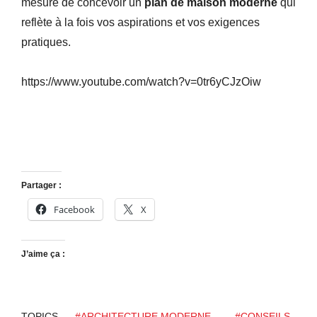
mesure de concevoir un
plan de maison moderne
qui
reflète à la fois vos aspirations et vos exigences
pratiques.
https://www.youtube.com/watch?v=0tr6yCJzOiw
Partager :
Facebook
X
J’aime ça :
TOPICS
#ARCHITECTURE MODERNE
#CONSEILS