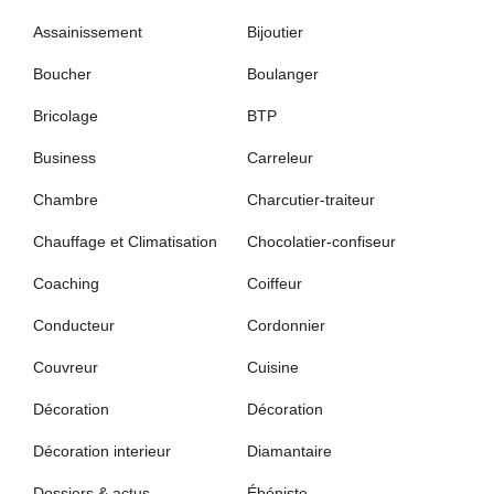
Assainissement
Bijoutier
Boucher
Boulanger
Bricolage
BTP
Business
Carreleur
Chambre
Charcutier-traiteur
Chauffage et Climatisation
Chocolatier-confiseur
Coaching
Coiffeur
Conducteur
Cordonnier
Couvreur
Cuisine
Décoration
Décoration
Décoration interieur
Diamantaire
Dossiers & actus
Ébéniste