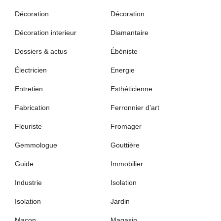
Décoration
Décoration
Décoration interieur
Diamantaire
Dossiers & actus
Ébéniste
Électricien
Energie
Entretien
Esthéticienne
Fabrication
Ferronnier d’art
Fleuriste
Fromager
Gemmologue
Gouttière
Guide
Immobilier
Industrie
Isolation
Isolation
Jardin
Maçon
Magasin