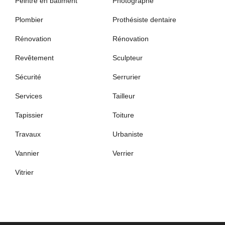
Peintre en bâtiment
Photographe
Plombier
Prothésiste dentaire
Rénovation
Rénovation
Revêtement
Sculpteur
Sécurité
Serrurier
Services
Tailleur
Tapissier
Toiture
Travaux
Urbaniste
Vannier
Verrier
Vitrier