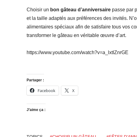
Choisir un
bon gâteau d’anniversaire
passe par pl
et la taille adaptés aux préférences des invités. N’
alimentaires spéciaux afin de satisfaire tous vos c
transformer le gâteau en véritable œuvre d’art.
https://www.youtube.com/watch?v=a_lxtIZnrGE
Partager :
Facebook
X
J’aime ça :
TOPICS
#CHOISIR UN GÂTEAU
#FÊTES D'ANN