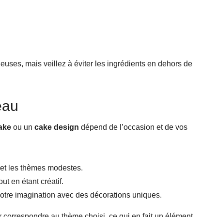
ses, mais veillez à éviter les ingrédients en dehors de
eau
ake
ou un
cake design
dépend de l’occasion et de vos
s et les thèmes modestes.
ut en étant créatif.
votre imagination avec des décorations uniques.
 correspondre au thème choisi, ce qui en fait un élément