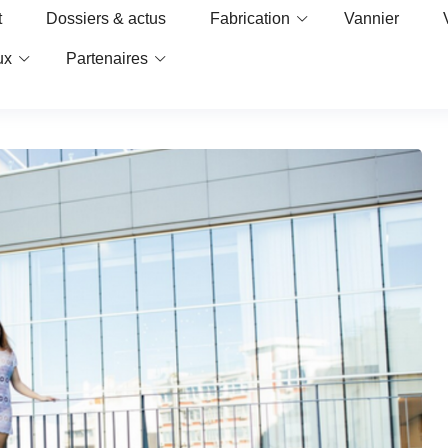
t
Dossiers & actus
Fabrication
Vannier
ux
Partenaires