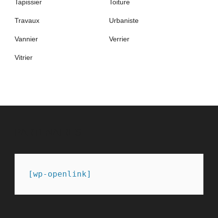
Tapissier
Toiture
Travaux
Urbaniste
Vannier
Verrier
Vitrier
PARTENAIRES
[wp-openlink]