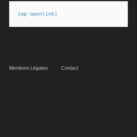
[wp-openlink]
SITEMAP
Mentions Légales
Contact
SUIVEZ-NOUS