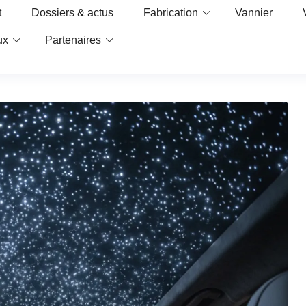
t
Dossiers & actus
Fabrication
Vannier
ux
Partenaires