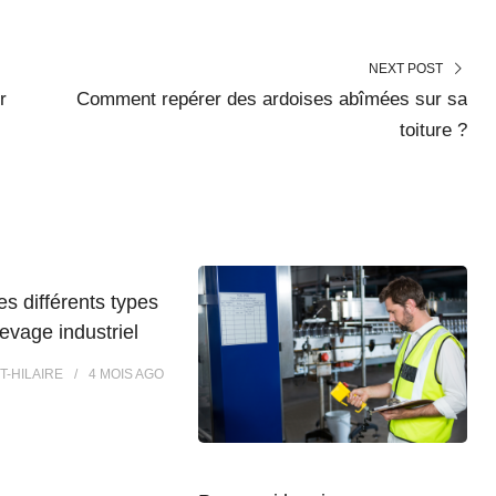
NEXT POST
r
Comment repérer des ardoises abîmées sur sa
toiture ?
es différents types
levage industriel
T-HILAIRE
4 MOIS
AGO