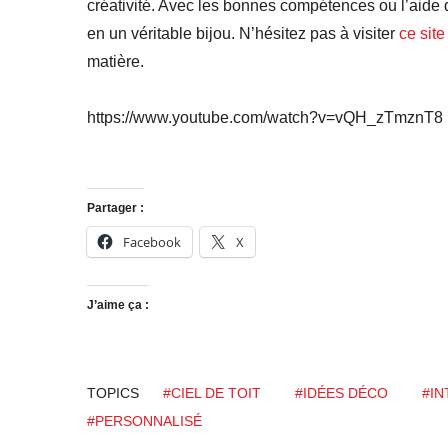
créativité. Avec les bonnes compétences ou l’aide 
en un véritable bijou. N’hésitez pas à visiter
ce site
matière.
https://www.youtube.com/watch?v=vQH_zTmznT8
Partager :
Facebook
X
J’aime ça :
TOPICS
#CIEL DE TOIT
#IDÉES DÉCO
#IN
#PERSONNALISÉ