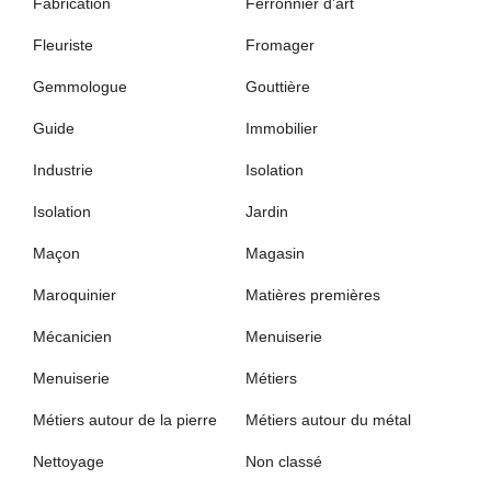
Fabrication
Ferronnier d’art
Fleuriste
Fromager
Gemmologue
Gouttière
Guide
Immobilier
Industrie
Isolation
Isolation
Jardin
Maçon
Magasin
Maroquinier
Matières premières
Mécanicien
Menuiserie
Menuiserie
Métiers
Métiers autour de la pierre
Métiers autour du métal
Nettoyage
Non classé