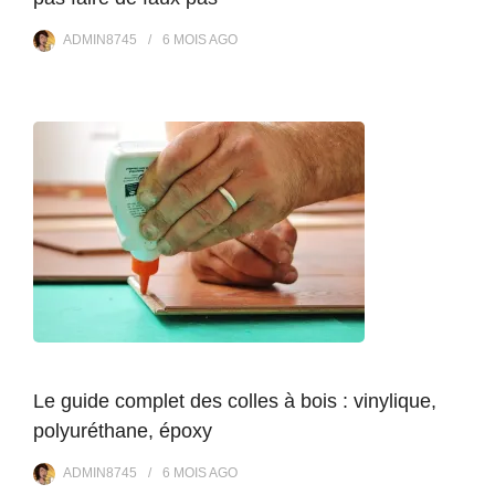
ADMIN8745
6 MOIS
AGO
Le guide complet des colles à bois : vinylique,
polyuréthane, époxy
ADMIN8745
6 MOIS
AGO