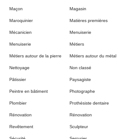
Maçon
Magasin
Maroquinier
Matières premières
Mécanicien
Menuiserie
Menuiserie
Métiers
Métiers autour de la pierre
Métiers autour du métal
Nettoyage
Non classé
Pâtissier
Paysagiste
Peintre en bâtiment
Photographe
Plombier
Prothésiste dentaire
Rénovation
Rénovation
Revêtement
Sculpteur
Sécurité
Serrurier